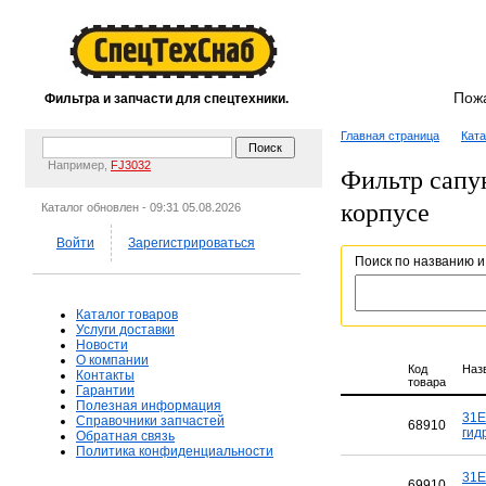
Пож
Фильтра и запчасти для спецтехники.
Главная страница
Ката
Например,
FJ3032
Фильтр сапун
корпусе
Каталог обновлен - 09:31 05.08.2026
Войти
Зарегистрироваться
Поиск по названию и
Каталог товаров
Услуги доставки
Новости
О компании
Код
Наз
Контакты
товара
Гарантии
Полезная информация
31E
Справочники запчастей
68910
гид
Обратная связь
Политика конфиденциальности
31E
69910