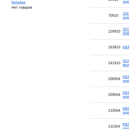
гид
Корзина
Нет товаров
31E
70910
гид
20Y
126910
H56
163910
KB4
A52
241910
Фил
KB2
208504
гид
KB2
209504
гид
KB2
210504
гид
KB2
211504
гид