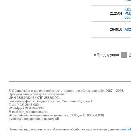
KB2
212504
PM1
сбо
264910
A82
« Предыдущая
1
© Общество с ограниченной ответственностью «Спецтехснаб», 2007 – 2026.
Продажа запчастей для спецтехники.
ИНН 2538108245 / КПП 253801001
Головной офис: г. Владивосток, ул. Снеговая, 71, этаж 1
Тел.: (423) 2648-000
WhatApp +79841997936
E-mail: info_spectexsnab.ru
Часы работы: понедельник — пятница с 09:00 до 18:00 (+7МСК)
суббота и воскресенье выходной.
Пожалуйста, ознакомьтесь с Условиями обработки персональных данных
confpol