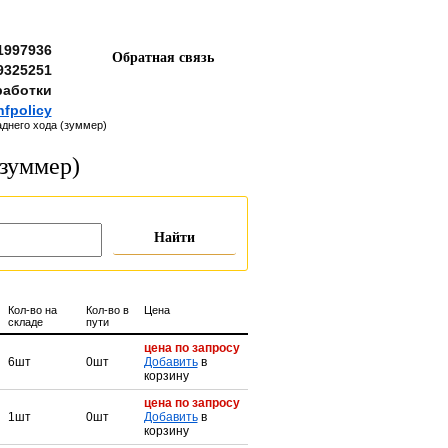
1997936
Обратная связь
9325251
работки
nfpolicy
аднего хода (зуммер)
(зуммер)
Кол-во на
Кол-во в
Цена
складе
пути
цена по запросу
6шт
0шт
Добавить
в
корзину
цена по запросу
1шт
0шт
Добавить
в
корзину