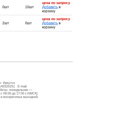
цена по запросу
0шт
10шт
Добавить
в
корзину
цена по запросу
2шт
0шт
Добавить
в
корзину
г. Иркутск
149325251 . E-mail:
боты: понедельник —
 с 09:00 до 17:00 (+5МСК)
 и воскресенье выходной.