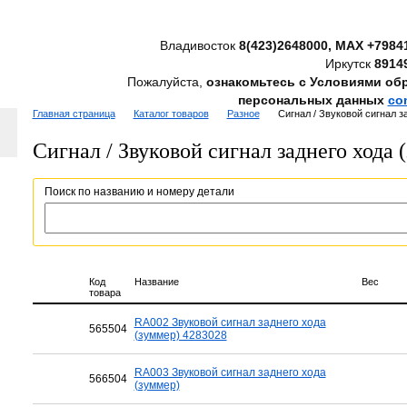
Владивосток
8(423)2648000, MAX +7984
Иркутск
8914
Пожалуйста,
ознакомьтесь с Условиями об
персональных данных
co
Главная страница
Каталог товаров
Разное
Сигнал / Звуковой сигнал з
Сигнал / Звуковой сигнал заднего хода 
Поиск по названию и номеру детали
Код
Название
Вес
товара
RA002 Звуковой сигнал заднего хода
565504
(зуммер) 4283028
RA003 Звуковой сигнал заднего хода
566504
(зуммер)