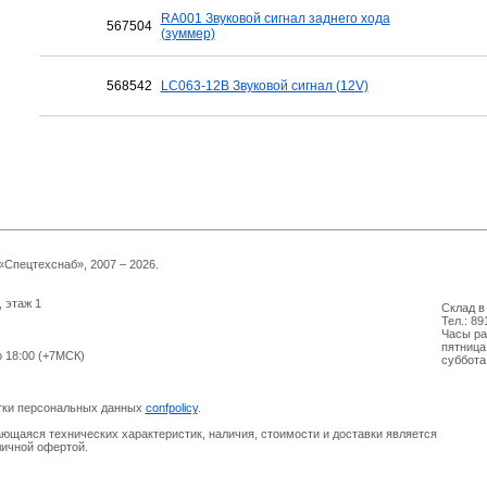
RA001 Звуковой сигнал заднего хода
567504
(зуммер)
568542
LC063-12В Звуковой сигнал (12V)
Спецтехснаб», 2007 – 2026.
, этаж 1
Склад в 
Тел.: 89
Часы ра
пятница
о 18:00 (+7МСК)
суббота
отки персональных данных
confpolicy
.
ющаяся технических характеристик, наличия, стоимости и доставки является
личной офертой.