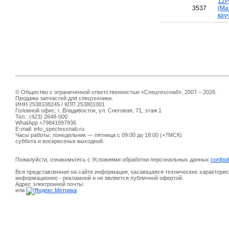
12P
3537
(Ма
кау
© Общество с ограниченной ответственностью «Спецтехснаб», 2007 – 2026.
Продажа запчастей для спецтехники.
ИНН 2538108245 / КПП 253801001
Головной офис: г. Владивосток, ул. Снеговая, 71, этаж 1
Тел.: (423) 2648-000
WhatApp +79841997936
E-mail: info_spectexsnab.ru
Часы работы: понедельник — пятница с 09:00 до 18:00 (+7МСК)
суббота и воскресенье выходной.
Пожалуйста, ознакомьтесь с Условиями обработки персональных данных
confpol
Вся представленная на сайте информация, касающаяся технических характерист
информационно - рекламной и не является публичной офертой.
Адрес электронной почты:
или