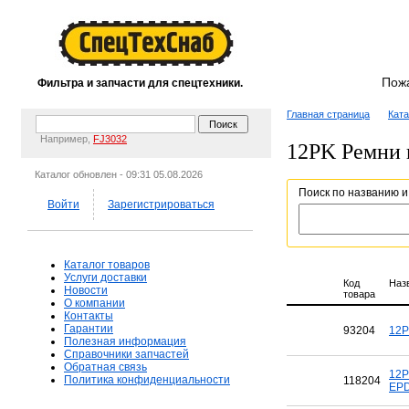
Пож
Фильтра и запчасти для спецтехники.
Главная страница
Ката
Например,
FJ3032
12PK Ремни 
Каталог обновлен - 09:31 05.08.2026
Поиск по названию и
Войти
Зарегистрироваться
Каталог товаров
Услуги доставки
Код
Наз
Новости
товара
О компании
Контакты
Гарантии
93204
12P
Полезная информация
Справочники запчастей
Обратная связь
12P
Политика конфиденциальности
118204
EPD