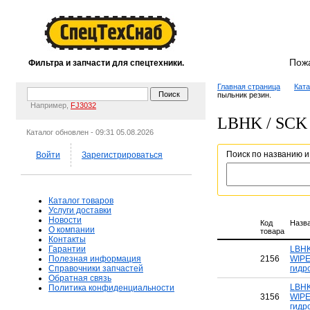
Пож
Фильтра и запчасти для спецтехники.
Главная страница
Ката
пыльник резин.
Например,
FJ3032
LBHK / SCK 
Каталог обновлен - 09:31 05.08.2026
Поиск по названию и
Войти
Зарегистрироваться
Каталог товаров
Услуги доставки
Новости
Код
Назв
О компании
товара
Контакты
Гарантии
LBHK
Полезная информация
2156
WIPE
Справочники запчастей
гидр
Обратная связь
LBHK
Политика конфиденциальности
3156
WIPE
гидр