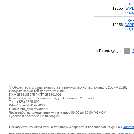
LBHK
12156
WIPE
гидр
LBHK
13156
WIPE
гидр
« Предыдущая
1
© Общество с ограниченной ответственностью «Спецтехснаб», 2007 – 2026.
Продажа запчастей для спецтехники.
ИНН 2538108245 / КПП 253801001
Головной офис: г. Владивосток, ул. Снеговая, 71, этаж 1
Тел.: (423) 2648-000
WhatApp +79841997936
E-mail: info_spectexsnab.ru
Часы работы: понедельник — пятница с 09:00 до 18:00 (+7МСК)
суббота и воскресенье выходной.
Пожалуйста, ознакомьтесь с Условиями обработки персональных данных
confpol