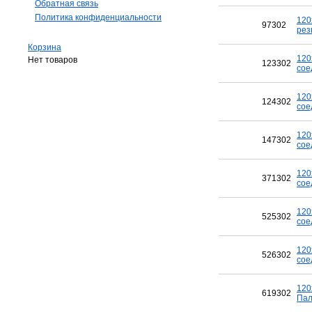
Обратная связь
Политика конфиденциальности
120
97302
рез
Корзина
120
Нет товаров
123302
сое
120
124302
сое
120
147302
сое
120
371302
сое
120
525302
сое
120
526302
сое
120
619302
Пал