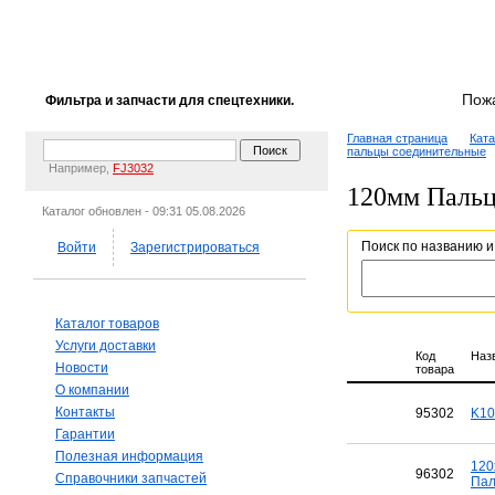
Пож
Фильтра и запчасти для спецтехники.
Главная страница
Ката
пальцы соединительные
Например,
FJ3032
120мм Пальц
Каталог обновлен - 09:31 05.08.2026
Поиск по названию и
Войти
Зарегистрироваться
Каталог товаров
Услуги доставки
Код
Наз
Новости
товара
О компании
Контакты
95302
K10
Гарантии
Полезная информация
120
96302
Справочники запчастей
Пал