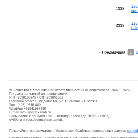
120
1338
сое
120
3338
гай
« Предыдущая
1
© Общество с ограниченной ответственностью «Спецтехснаб», 2007 – 2026.
Продажа запчастей для спецтехники.
ИНН 2538108245 / КПП 253801001
Головной офис: г. Владивосток, ул. Снеговая, 71, этаж 1
Тел.: (423) 2648-000
WhatApp +79841997936
E-mail: info_spectexsnab.ru
Часы работы: понедельник — пятница с 09:00 до 18:00 (+7МСК)
суббота и воскресенье выходной.
Пожалуйста, ознакомьтесь с Условиями обработки персональных данных
confpol