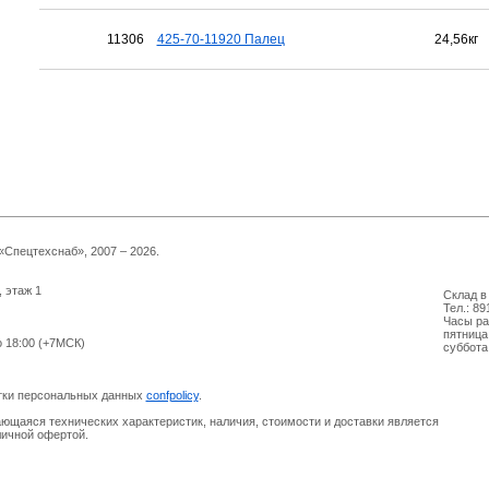
11306
425-70-11920 Палец
24,56кг
Спецтехснаб», 2007 – 2026.
, этаж 1
Склад в 
Тел.: 89
Часы ра
пятница
о 18:00 (+7МСК)
суббота
отки персональных данных
confpolicy
.
ющаяся технических характеристик, наличия, стоимости и доставки является
личной офертой.