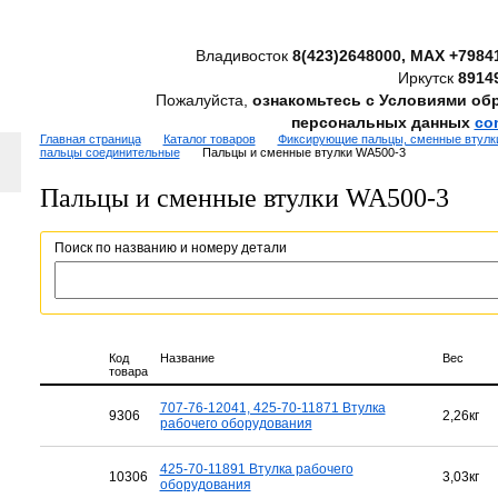
Владивосток
8(423)2648000, MAX +7984
Иркутск
8914
Пожалуйста,
ознакомьтесь с Условиями об
персональных данных
co
Главная страница
Каталог товаров
Фиксирующие пальцы, сменные втулки
пальцы соединительные
Пальцы и сменные втулки WA500-3
Пальцы и сменные втулки WA500-3
Поиск по названию и номеру детали
Код
Название
Вес
товара
707-76-12041, 425-70-11871 Втулка
9306
2,26кг
рабочего оборудования
425-70-11891 Втулка рабочего
10306
3,03кг
оборудования