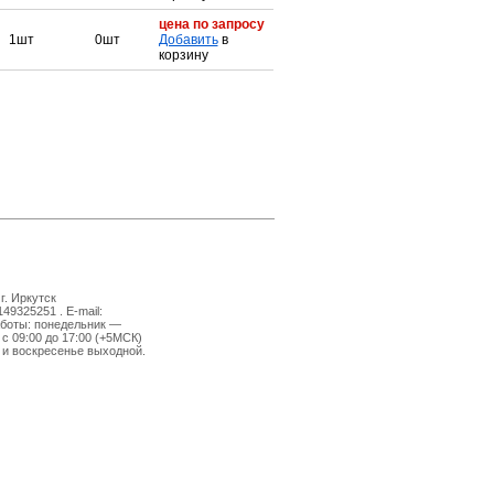
цена по запросу
1шт
0шт
Добавить
в
корзину
г. Иркутск
149325251 . E-mail:
боты: понедельник —
 с 09:00 до 17:00 (+5МСК)
 и воскресенье выходной.