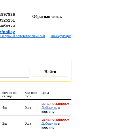
1997936
Обратная связь
9325251
работки
nfpolicy
 и прочий сопутствующий зип
Фиксирующие
Кол-во на
Кол-во в
Цена
складе
пути
цена по запросу
4шт
0шт
Добавить
в
корзину
цена по запросу
2шт
0шт
Добавить
в
корзину