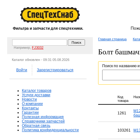
Пож
Фильтра и запчасти для спецтехники.
Главная страница
Ката
Например,
FJ3032
Болт башмачн
Каталог обновлен - 09:31 05.08.2026
Поиск по названию и
Войти
Зарегистрироваться
Каталог товаров
Услуги доставки
Код
Наз
Новости
товара
О компании
Контакты
M12
Гарантии
1261
баш
Полезная информация
Справочники запчастей
Обратная связь
Политика конфиденциальности
103261
M13