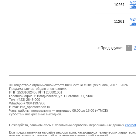
M22
10261
гай
M24
11261
гай
« Предыдущая
1
© Общество с ограниченной ответственностью «Спецтехснаб», 2007 – 2026.
Продажа запчастей для спецтехники.
ИНН 2538108245 / КПП 253801001
Головной офис: г. Владивосток, ул. Снеговая, 71, этаж 1
Тел.: (423) 2648-000
WhatApp +79841997936
E-mail: info_spectexsnab.ru
Часы работы: понедельник — пятница с 09:00 до 18:00 (+7МСК)
суббота и воскресенье выходной.
Пожалуйста, ознакомьтесь с Условиями обработки персональных данных
confpol
Вся представленная на сайте информация, касающаяся технических характерист