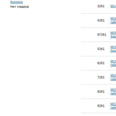
Корзина
3261
M14
Нет товаров
M16
4261
гай
M16
97261
баш
M18
5261
баш
M19
6261
гай
M20
7261
гай
M20
8261
гай
M22
9261
гай