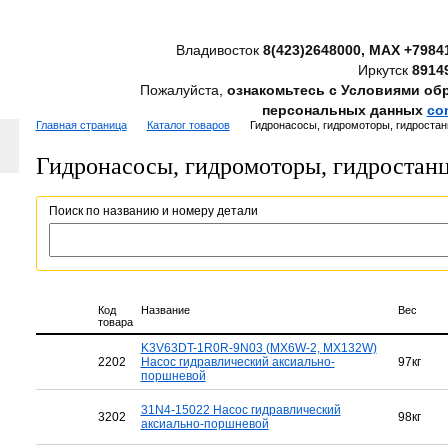
Владивосток
8(423)2648000, MAX +7984
Иркутск
8914
Пожалуйста,
ознакомьтесь с Условиями об
персональных данных
co
Главная страница
Каталог товаров
Гидронасосы, гидромоторы, гидростан
Гидронасосы, гидромоторы, гидростанц
Поиск по названию и номеру детали
Код
Название
Вес
товара
K3V63DT-1R0R-9N03 (MX6W-2, MX132W)
2202
Насос гидравлический аксиально-
97кг
поршневой
31N4-15022 Насос гидравлический
3202
98кг
аксиально-поршневой