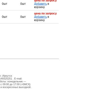
цена по запросу
0шт
0шт
Добавить
в
корзину
цена по запросу
0шт
0шт
Добавить
в
корзину
г. Иркутск
149325251 . E-mail:
боты: понедельник —
 с 09:00 до 17:00 (+5МСК)
 и воскресенье выходной.