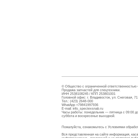
© Общество с ограниченной ответственностью «
Продажа запчастей для спецтехники.
ИНН 2538108245 / КПП 253801001
Головной офис: г. Владивосток, ул. Снеговая, 71
Тел.: (423) 2648-000
WhatApp +79841997936
E-mail: info_spectexsnab.ru
Часы работы: понедельник — пятница с 09:00 д
суббота и воскресенье выходной.
Пожалуйста, ознакомьтесь с Условиями обраб
Вся представленная на сайте информация, каса