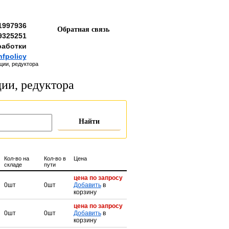
1997936
Обратная связь
9325251
работки
nfpolicy
ции, редуктора
ии, редуктора
Кол-во на
Кол-во в
Цена
складе
пути
цена по запросу
0шт
0шт
Добавить
в
корзину
цена по запросу
0шт
0шт
Добавить
в
корзину