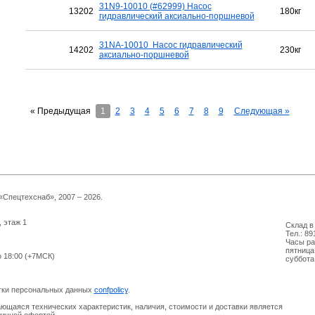
31N9-10010 (#62999) Насос
13202
180кг
гидравлический аксиально-поршневой
31NA-10010 Насос гидравлический
14202
230кг
аксиально-поршневой
« Предыдущая
1
2
3
4
5
6
7
8
9
Следующая »
Спецтехснаб», 2007 – 2026.
, этаж 1
Склад в 
Тел.: 89
Часы ра
пятница
о 18:00 (+7МСК)
суббота
отки персональных данных
confpolicy
.
ющаяся технических характеристик, наличия, стоимости и доставки является