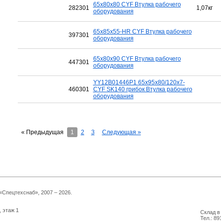
65x80x80 CYF Втулка рабочего
282301
1,07кг
оборудования
65x85x55-HR CYF Втулка рабочего
397301
оборудования
65x80x90 CYF Втулка рабочего
447301
оборудования
YY12B01446P1 65x95x80/120x7-
460301
CYF SK140 грибок Втулка рабочего
оборудования
« Предыдущая
1
2
3
Следующая »
Спецтехснаб», 2007 – 2026.
, этаж 1
Склад в 
Тел.: 89