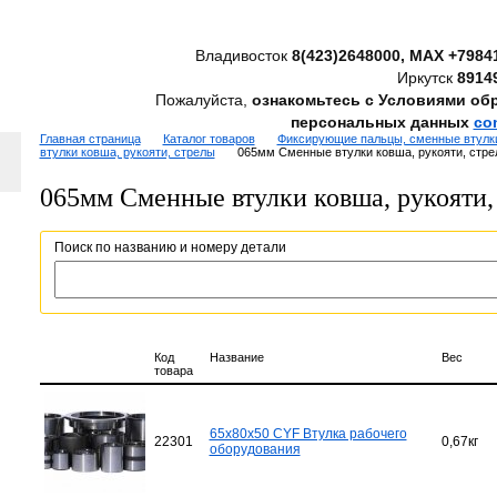
Владивосток
8(423)2648000, MAX +7984
Иркутск
8914
Пожалуйста,
ознакомьтесь с Условиями об
персональных данных
co
Главная страница
Каталог товаров
Фиксирующие пальцы, сменные втулки
втулки ковша, рукояти, стрелы
065мм Сменные втулки ковша, рукояти, стр
065мм Сменные втулки ковша, рукояти,
Поиск по названию и номеру детали
Код
Название
Вес
товара
65x80x50 CYF Втулка рабочего
22301
0,67кг
оборудования