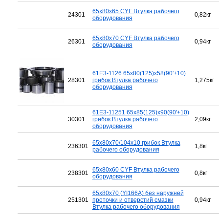
65x80x65 CYF Втулка рабочего
24301
0,82кг
оборудования
65x80x70 CYF Втулка рабочего
26301
0,94кг
оборудования
61E3-1126 65x80(125)x58(90'+10)
28301
грибок Втулка рабочего
1,275кг
оборудования
61E3-11251 65x85(125)x90(90'+10)
30301
грибок Втулка рабочего
2,09кг
оборудования
65x80x70/104x10 грибок Втулка
236301
1,8кг
рабочего оборудования
65x80x60 CYF Втулка рабочего
238301
0,8кг
оборудования
65x80x70 (YI166A) без наружней
251301
проточки и отверстий смазки
0,94кг
Втулка рабочего оборудования