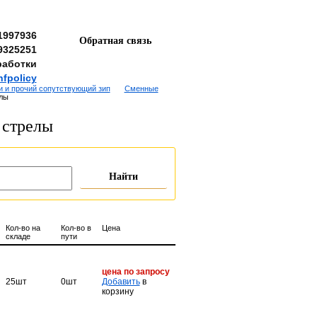
1997936
Обратная связь
9325251
работки
nfpolicy
 и прочий сопутствующий зип
Сменные
елы
 стрелы
Кол-во на
Кол-во в
Цена
складе
пути
цена по запросу
25шт
0шт
Добавить
в
корзину