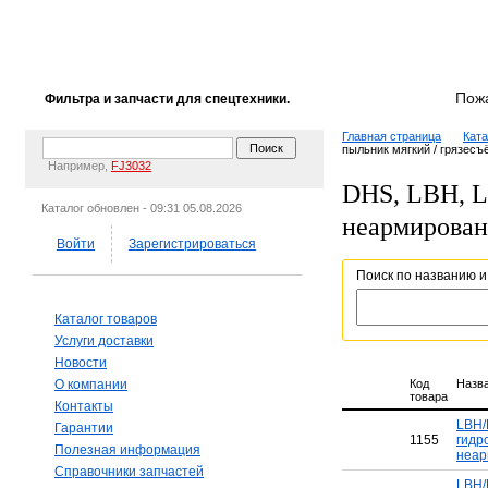
Пож
Фильтра и запчасти для спецтехники.
Главная страница
Ката
пыльник мягкий / грязес
Например,
FJ3032
DHS, LBH, L
Каталог обновлен - 09:31 05.08.2026
неармирова
Войти
Зарегистрироваться
Поиск по названию и
Каталог товаров
Услуги доставки
Новости
О компании
Код
Назв
товара
Контакты
LBH/
Гарантии
1155
гидр
Полезная информация
неар
Справочники запчастей
LBH/