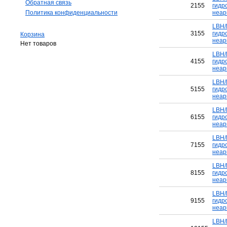
Обратная связь
2155
гидр
Политика конфиденциальности
неар
LBH/
3155
гидр
Корзина
неар
Нет товаров
LBH/
4155
гидр
неар
LBH/
5155
гидр
неар
LBH/
6155
гидр
неар
LBH/
7155
гидр
неар
LBH/
8155
гидр
неар
LBH/
9155
гидр
неар
LBH/