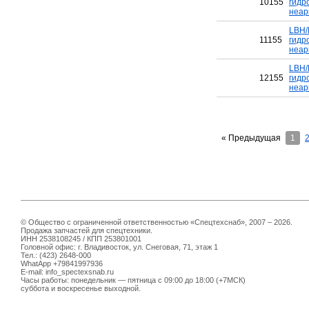
10155
гидр
неар
LBH/
11155
гидр
неар
LBH/
12155
гидр
неар
« Предыдущая
1
© Общество с ограниченной ответственностью «Спецтехснаб», 2007 – 2026.
Продажа запчастей для спецтехники.
ИНН 2538108245 / КПП 253801001
Головной офис: г. Владивосток, ул. Снеговая, 71, этаж 1
Тел.: (423) 2648-000
WhatApp +79841997936
E-mail: info_spectexsnab.ru
Часы работы: понедельник — пятница с 09:00 до 18:00 (+7МСК)
суббота и воскресенье выходной.